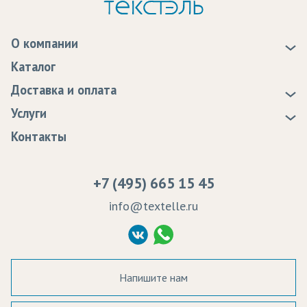
О компании
О нас
Каталог
Новости
Доставка и оплата
Статьи
Доставка
Услуги
Программа лояльности
Оплата
Образцы
Контакты
Сертификаты качества
Возврат
Пропитка тканей
Вакансии
Ремонт и обслуживание оборудования
+7 (495) 665 15 45
Судебные решения
info@textelle.ru
Политика Конфиденциальности
Согласие на обработку ПД
Напишите нам