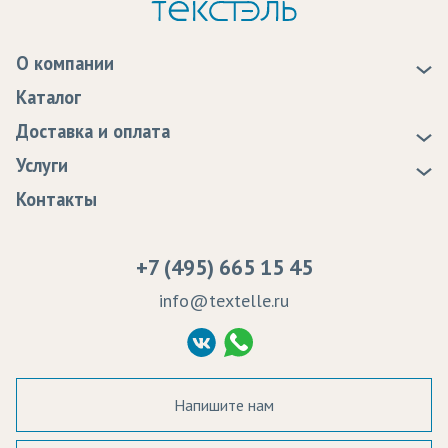
О компании
О нас
Каталог
Новости
Доставка и оплата
Статьи
Доставка
Услуги
Программа лояльности
Оплата
Образцы
Контакты
Сертификаты качества
Возврат
Пропитка тканей
Вакансии
Ремонт и обслуживание оборудования
+7 (495) 665 15 45
Судебные решения
info@textelle.ru
Политика Конфиденциальности
Согласие на обработку ПД
Напишите нам