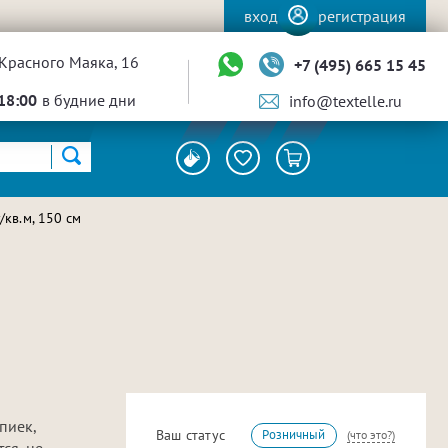
вход
регистрация
Красного Маяка, 16
+7 (495) 665 15 45
18:00
в будние дни
info@textelle.ru
кв.м, 150 см
пиек,
Ваш статус
Розничный
(что это?)
ся, не