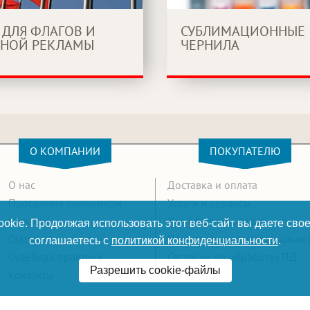
 ДЛЯ ФЛАГОВ И
СУБЛИМАЦИОННЫЕ
НОЙ РЕКЛАМЫ
ЧЕРНИЛА
О КОМПАНИИ
ПОКУПАТЕЛЮ
О нас
Доставка и оплата
Программа лояльности
Услуги и сервисы
Новости
Как оформить заказ
okie. Продолжая использовать этот веб-сайт вы даете свое
Статьи
Политика конфиденциально
соглашаетесь с
политикой конфиденциальности
.
Судебная практика
Согласие на обработку ПД
Разрешить cookie-файлы
Контакты