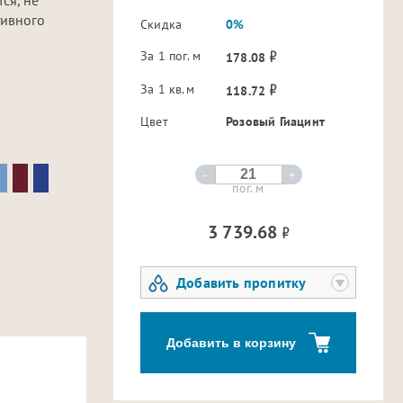
тивного
Скидка
0%
За 1 пог. м
178.08
За 1 кв.м
118.72
Цвет
Розовый Гиацинт
-
+
пог. м
3 739.68
Добавить пропитку
Добавить в корзину