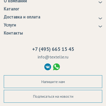
О компании
О нас
Каталог
Новости
Доставка и оплата
Статьи
Доставка
Услуги
Программа лояльности
Оплата
Образцы
Контакты
Сертификаты качества
Возврат
Пропитка тканей
Вакансии
Ремонт и обслуживание оборудования
+7 (495) 665 15 45
Судебные решения
info@textelle.ru
Политика Конфиденциальности
Согласие на обработку ПД
Напишите нам
Подписаться на новости
а в наличии: