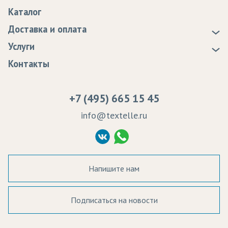
О нас
Каталог
Новости
Доставка и оплата
Статьи
Доставка
Услуги
Программа лояльности
Оплата
Образцы
Контакты
Сертификаты качества
Возврат
Пропитка тканей
Вакансии
Ремонт и обслуживание оборудования
+7 (495) 665 15 45
Судебные решения
info@textelle.ru
Политика Конфиденциальности
Согласие на обработку ПД
Напишите нам
Подписаться на новости
а в наличии: