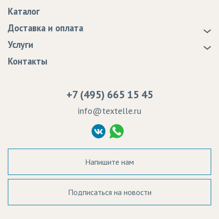
О нас
Каталог
Новости
Доставка и оплата
Статьи
Доставка
Услуги
Программа лояльности
Оплата
Образцы
Контакты
Сертификаты качества
Возврат
Пропитка тканей
Вакансии
Ремонт и обслуживание оборудования
+7 (495) 665 15 45
Судебные решения
info@textelle.ru
Политика Конфиденциальности
Согласие на обработку ПД
Напишите нам
Подписаться на новости
а в наличии: