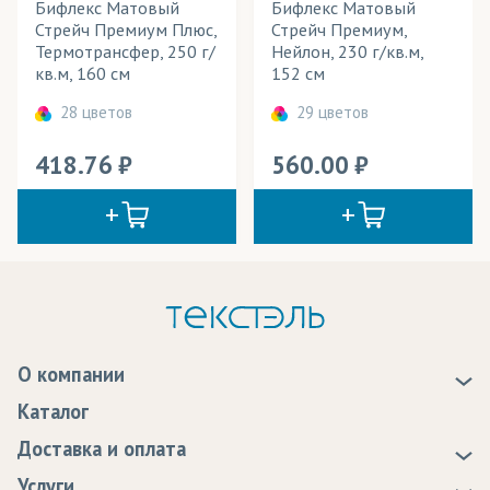
Бифлекс Матовый
Бифлекс Матовый
Стрейч Премиум Плюс,
Стрейч Премиум,
Термотрансфер, 250 г/
Нейлон, 230 г/кв.м,
кв.м, 160 см
152 см
28 цветов
29 цветов
418.76
560.00
О компании
О нас
Каталог
Новости
Доставка и оплата
Статьи
Доставка
Услуги