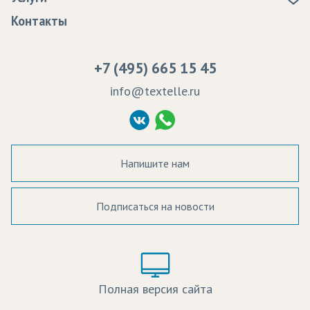
Программа лояльности
Оплата
Образцы
Контакты
Сертификаты качества
Возврат
Пропитка тканей
Вакансии
Ремонт и обслуживание оборудования
+7 (495) 665 15 45
Судебные решения
info@textelle.ru
Политика Конфиденциальности
Согласие на обработку ПД
Напишите нам
Подписаться на новости
а в наличии:
Цвет:
Цена:
Полная версия сайта