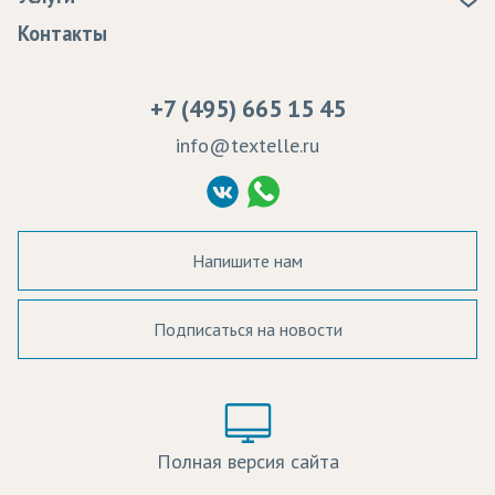
Программа лояльности
Оплата
Образцы
Контакты
Сертификаты качества
Возврат
Пропитка тканей
Вакансии
Ремонт и обслуживание оборудования
+7 (495) 665 15 45
Судебные решения
info@textelle.ru
Политика Конфиденциальности
Согласие на обработку ПД
Напишите нам
Подписаться на новости
а в наличии:
Цвет:
Цена:
Полная версия сайта