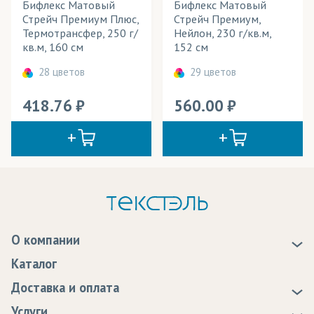
Бифлекс Матовый
Бифлекс Матовый
Стрейч Премиум Плюс,
Стрейч Премиум,
Термотрансфер, 250 г/
Нейлон, 230 г/кв.м,
кв.м, 160 см
152 см
28 цветов
29 цветов
418.76
560.00
О компании
О нас
Каталог
Новости
Доставка и оплата
Статьи
Доставка
Услуги