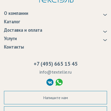
О компании
О нас
Каталог
Новости
Доставка и оплата
Статьи
Доставка
Услуги
Программа лояльности
Оплата
Образцы
Контакты
Сертификаты качества
Возврат
Пропитка тканей
Вакансии
Ремонт и обслуживание оборудования
+7 (495) 665 15 45
Судебные решения
info@textelle.ru
Политика Конфиденциальности
Согласие на обработку ПД
Напишите нам