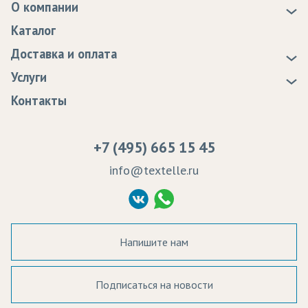
О компании
О нас
Каталог
Новости
Доставка и оплата
Статьи
Доставка
Услуги
Программа лояльности
Оплата
Образцы
Контакты
Сертификаты качества
Возврат
Пропитка тканей
Вакансии
Ремонт и обслуживание оборудования
+7 (495) 665 15 45
Судебные решения
info@textelle.ru
Политика Конфиденциальности
Согласие на обработку ПД
Напишите нам
Подписаться на новости