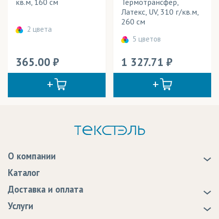
кв.м, 160 см
Термотрансфер,
Латекс, UV, 310 г/кв.м,
260 см
2 цвета
5 цветов
365.00
1 327.71
О компании
О нас
Каталог
Новости
Доставка и оплата
Статьи
Доставка
Услуги
Программа лояльности
Оплата
Образцы