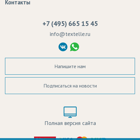
Контакты
Сертификаты качества
Возврат
Пропитка тканей
Вакансии
Ремонт и обслуживание оборудования
+7 (495) 665 15 45
Судебные решения
info@textelle.ru
Политика Конфиденциальности
Согласие на обработку ПД
Напишите нам
Подписаться на новости
а в наличии:
Цвет:
Цена:
Полная версия сайта
оличество: