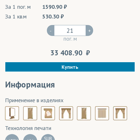
За 1 пог. м
1590.90
За 1 кв.м
530.30
-
+
пог. м
33 408.90
Купить
Информация
Применение в изделиях
Технология печати
SUB