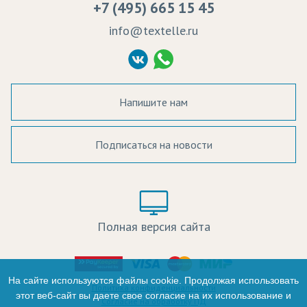
+7 (495) 665 15 45
Судебные решения
info@textelle.ru
Политика Конфиденциальности
Согласие на обработку ПД
Напишите нам
Подписаться на новости
а в наличии:
Цвет:
Цена:
Полная версия сайта
оличество:
-
На сайте используются файлы cookie. Продолжая использовать
Политика конфиденциальности
этот веб-сайт вы даете свое согласие на их использование и
Согласие на обработку ПД