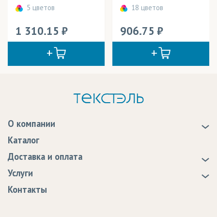
5 цветов
18 цветов
1 310.15
906.75
О компании
О нас
Каталог
Новости
Доставка и оплата
Статьи
Доставка
Услуги
Программа лояльности
Оплата
Образцы
Контакты
Сертификаты качества
Возврат
Пропитка тканей
Вакансии
Ремонт и обслуживание оборудования