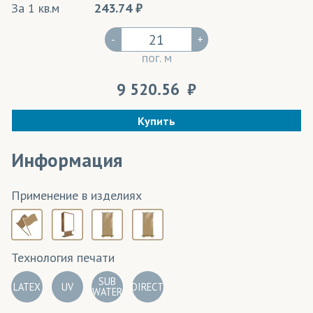
За 1 кв.м
243.74
-
+
пог. м
9 520.56
Купить
Информация
Применение в изделиях
Технология печати
SUB
LATEX
UV
DIRECT
WATER