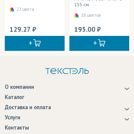
155 см
22 цвета
18 цветов
129.27
195.00
О компании
О нас
Каталог
Новости
Доставка и оплата
Статьи
Доставка
Услуги
Программа лояльности
Оплата
Образцы
Контакты
Сертификаты качества
Возврат
Пропитка тканей