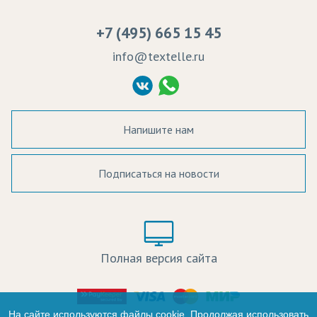
Вакансии
Ремонт и обслуживание оборудования
+7 (495) 665 15 45
Судебные решения
info@textelle.ru
Политика Конфиденциальности
Согласие на обработку ПД
Напишите нам
Подписаться на новости
а в наличии:
Цвет:
Цена:
Полная версия сайта
оличество:
-
На сайте используются файлы cookie. Продолжая использовать