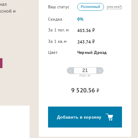
иал
Ваш статус
Розничный
(что это?)
ксной и
Скидка
0%
За 1 пог. м
453.36
За 1 кв.м
243.74
Цвет
Черный Дрозд
-
+
пог. м
9 520.56
Добавить в корзину