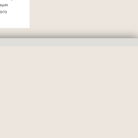
пным
ого