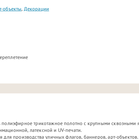
т-объекты
,
Декорации
ереплетение
% полиэфирное трикотажное полотно с крупными сквозными 
мационной, латексной и UV-печати.
я для производства уличных флагов, баннеров, арт-объектов