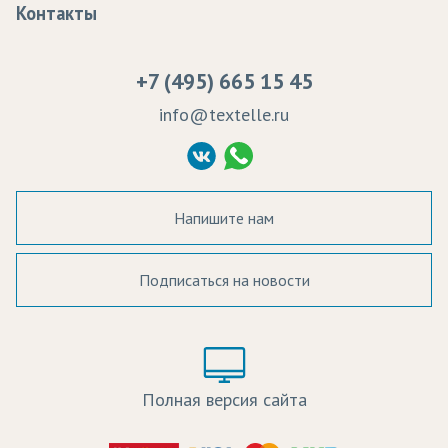
Контакты
Сертификаты качества
Возврат
Пропитка тканей
Вакансии
Ремонт и обслуживание оборудования
+7 (495) 665 15 45
Судебные решения
info@textelle.ru
Политика Конфиденциальности
Согласие на обработку ПД
Напишите нам
Подписаться на новости
а в наличии:
Цвет:
Цена:
Полная версия сайта
оличество: