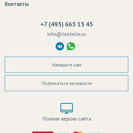
Контакты
Сертификаты качества
Возврат
Пропитка тканей
Вакансии
Ремонт и обслуживание оборудования
+7 (495) 665 15 45
Судебные решения
info@textelle.ru
Политика Конфиденциальности
Согласие на обработку ПД
Напишите нам
Подписаться на новости
а в наличии:
Цвет:
Цена:
Полная версия сайта
оличество: