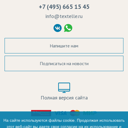
Вакансии
Ремонт и обслуживание оборудования
+7 (495) 665 15 45
Судебные решения
info@textelle.ru
Политика Конфиденциальности
Согласие на обработку ПД
Напишите нам
Подписаться на новости
а в наличии:
Цвет:
Цена:
Полная версия сайта
оличество:
-
На сайте используются файлы cookie. Продолжая использовать
Политика конфиденциальности
этот веб-сайт вы даете свое согласие на их использование и