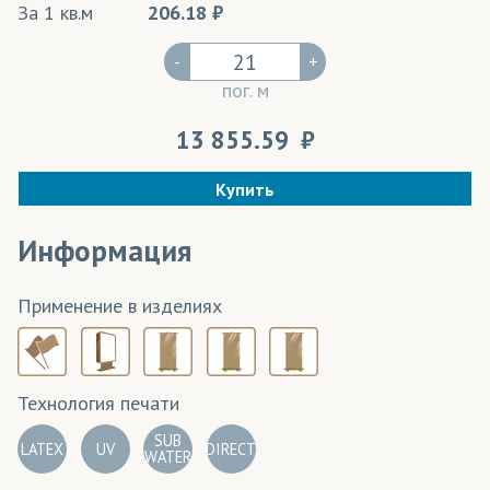
За 1 кв.м
206.18
-
+
пог. м
13 855.59
Купить
Информация
Применение в изделиях
Технология печати
SUB
LATEX
UV
DIRECT
WATER