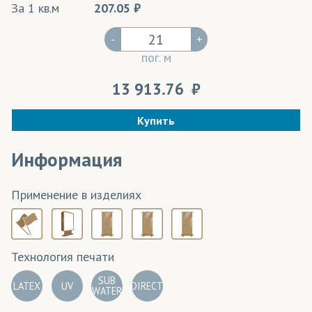
За 1 кв.м
207.05
-
+
пог. м
13 913.76
Купить
Информация
Применение в изделиях
Технология печати
SUB
LATEX
UV
DIRECT
WATER