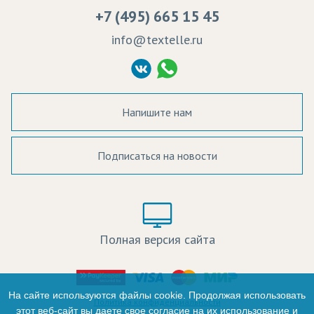
Вакансии
Ремонт и обслуживание оборудования
+7 (495) 665 15 45
Судебные решения
info@textelle.ru
Политика Конфиденциальности
Согласие на обработку ПД
Напишите нам
Подписаться на новости
а в наличии:
Цвет:
Цена:
Полная версия сайта
оличество:
-
На сайте используются файлы cookie. Продолжая использовать
Политика конфиденциальности
этот веб-сайт вы даете свое согласие на их использование и