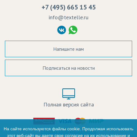
Вакансии
Ремонт и обслуживание оборудования
+7 (495) 665 15 45
Судебные решения
info@textelle.ru
Политика Конфиденциальности
Согласие на обработку ПД
Напишите нам
Подписаться на новости
а в наличии:
Цвет:
Цена:
Полная версия сайта
оличество:
-
На сайте используются файлы cookie. Продолжая использовать
Политика конфиденциальности
этот веб-сайт вы даете свое согласие на их использование и