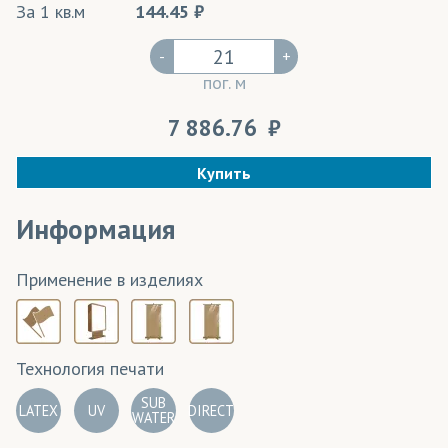
За 1 кв.м
144.45
-
+
пог. м
7 886.76
Купить
Информация
Применение в изделиях
Технология печати
SUB
LATEX
UV
DIRECT
WATER