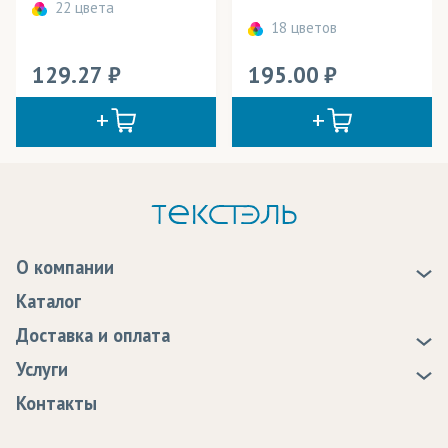
22 цвета
18 цветов
129.27
195.00
О компании
О нас
Каталог
Новости
Доставка и оплата
Статьи
Доставка
Услуги
Программа лояльности
Оплата
Образцы
Контакты
Сертификаты качества
Возврат
Пропитка тканей