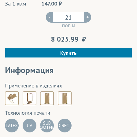
За 1 кв.м
147.00
-
+
пог. м
8 025.99
Купить
Информация
Применение в изделиях
Технология печати
SUB
LATEX
UV
DIRECT
WATER