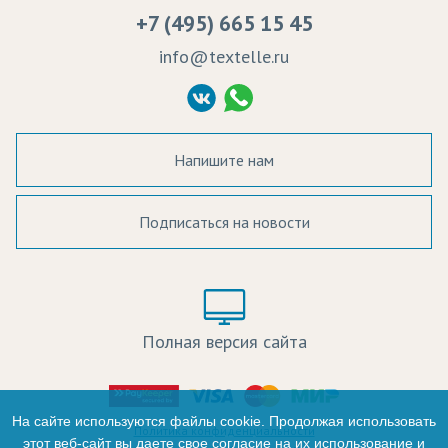
Вакансии
Ремонт и обслуживание оборудования
+7 (495) 665 15 45
Судебные решения
info@textelle.ru
Политика Конфиденциальности
Согласие на обработку ПД
Напишите нам
Подписаться на новости
а в наличии:
Цвет:
Цена:
Полная версия сайта
оличество:
-
На сайте используются файлы cookie. Продолжая использовать
Политика конфиденциальности
этот веб-сайт вы даете свое согласие на их использование и