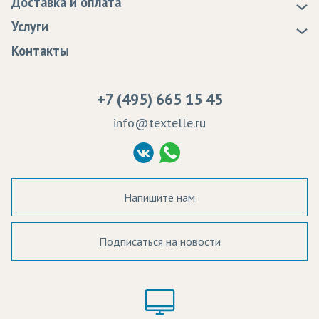
Доставка и оплата
Статьи
Доставка
Услуги
Программа лояльности
Оплата
Образцы
Контакты
Сертификаты качества
Возврат
Пропитка тканей
Вакансии
Ремонт и обслуживание оборудования
+7 (495) 665 15 45
Судебные решения
info@textelle.ru
Политика Конфиденциальности
Согласие на обработку ПД
Напишите нам
Подписаться на новости
а в наличии:
Цвет:
Цена: