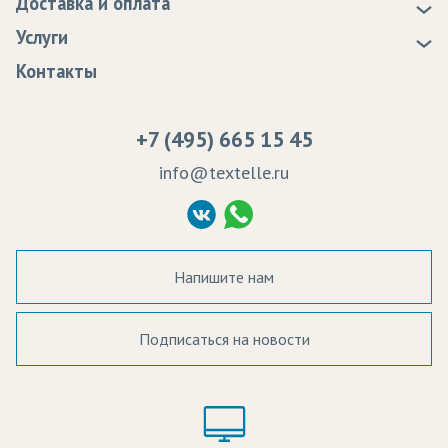
Доставка и оплата
Статьи
Доставка
Услуги
Программа лояльности
Оплата
Образцы
Контакты
Сертификаты качества
Возврат
Пропитка тканей
Вакансии
Ремонт и обслуживание оборудования
+7 (495) 665 15 45
Судебные решения
info@textelle.ru
Политика Конфиденциальности
Согласие на обработку ПД
Напишите нам
Подписаться на новости
а в наличии:
Цвет:
Цена: