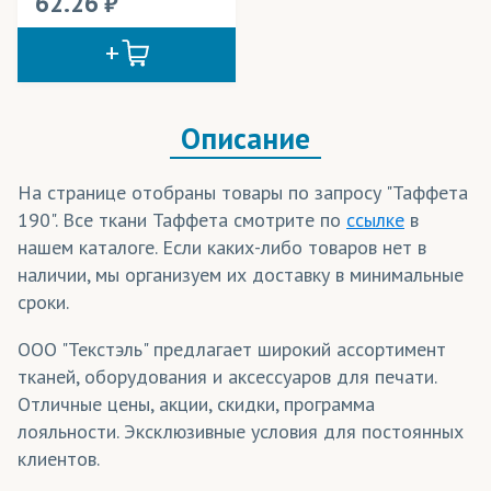
62.26
Креп-Сатин
(трикотаж)
Кристина
(ткани)
Крисфри
(ткани)
Описание
Кулирная гладь/Кулирка полиэфирная
(трикотаж)
На странице отобраны товары по запросу "Таффета
Лайтбокс
(ткани)
190". Все ткани Таффета смотрите по
ссылке
в
нашем каталоге. Если каких-либо товаров нет в
Лайтекс
(ткани)
наличии, мы организуем их доставку в минимальные
Лакросс
(трикотаж)
сроки.
Ложная сетка
(трикотаж)
ООО "Текстэль" предлагает широкий ассортимент
тканей, оборудования и аксессуаров для печати.
Мартиндейл
(ткани)
Отличные цены, акции, скидки, программа
Микрофибра
(трикотаж)
лояльности. Эксклюзивные условия для постоянных
клиентов.
Микрофлис
(трикотаж)