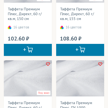
Jasper Paper
(бумага)
Таффета Премиум
Таффета Премиум
Kaspar papir
(бумага)
Розничная цена
Плюс, Директ, 60 г/
Плюс, Директ, 60 г/
кв.м, 150 см
кв.м, 155 см
Mimaki
(чернила)
Ширина рулона
16 цветов
16 цветов
Sensient
(чернила)
Плотность
102.60
108.60
Textelle
(бумага)
Адверта
(ткани)
от 55 руб.
до 70 руб.
Айс Хоккей
(трикотаж)
Акваспан
(ткани)
Технология печати
Амфибия
(трикотаж)
Применение в изделиях
Арена
(трикотаж)
Тип товара
Под заказ
Арт Канва
(ткани)
Таффета
Таффета Премиум
Таффета Премиум
Атлас
(ткани)
Плюс, Директ, 60 г/
Плюс, ПУ 1000,