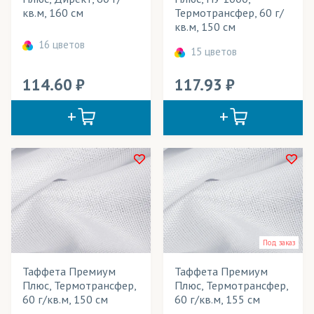
кв.м, 160 см
Термотрансфер, 60 г/
Бархат
(трикотаж)
Cостав ткани
кв.м, 150 см
16 цветов
Баскетбольная сетка
(трикотаж)
15 цветов
Цвет
Бифлекс
(трикотаж)
Часто ищут
114.60
117.93
БлекАут/Блэкаут
(ткани)
таффета pu
Подкладка таффета
Блузка (ткань)
(ткани, трикотаж)
тент таффета
Бэклайт
(ткани)
Таффета для сублимации
Велсофт
(трикотаж)
Таффета белая
Велюр
(ткани)
Таффета флаг
Таффета 190
Вуаль
(ткани)
Под заказ
Таффета 210
Габардин
(ткани)
Таффета Премиум
Таффета Премиум
Плюс, Термотрансфер,
Плюс, Термотрансфер,
ГрейБэк
(ткани)
60 г/кв.м, 150 см
60 г/кв.м, 155 см