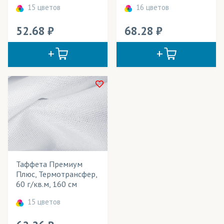
Даймонд
(трикотаж)
15 цветов
16 цветов
Деко Лайтбокс
(ткани)
52.68
68.28
Декотекс
(ткани)
Дешайн
(ткани)
Джерси
(трикотаж)
Дисплей
(ткани)
Дьюспо
(ткани)
Интерлок полиэфирный
(трикотаж)
КИАН (Италия)
(чернила)
Таффета Премиум
Плюс, Термотрансфер,
Канва
(ткани)
60 г/кв.м, 160 см
15 цветов
Кашибо
(трикотаж)
Креп-Атлас
(ткани)