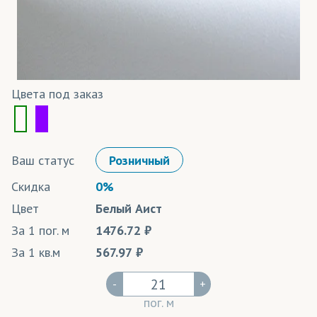
Цвета под заказ
Ваш статус
Розничный
Скидка
0%
Цвет
Белый Аист
За 1 пог. м
1476.72
За 1 кв.м
567.97
-
+
пог. м