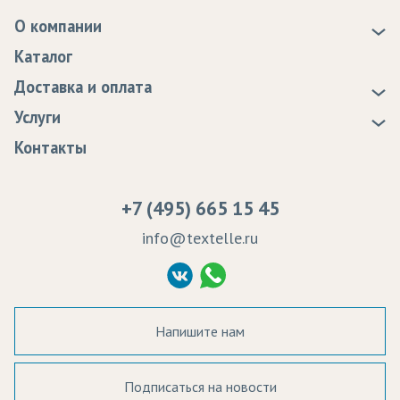
О компании
О нас
Каталог
Новости
Доставка и оплата
Статьи
Доставка
Услуги
Программа лояльности
Оплата
Образцы
Контакты
Сертификаты качества
Возврат
Пропитка тканей
Вакансии
Ремонт и обслуживание оборудования
+7 (495) 665 15 45
Судебные решения
info@textelle.ru
Политика Конфиденциальности
Согласие на обработку ПД
Напишите нам
Подписаться на новости