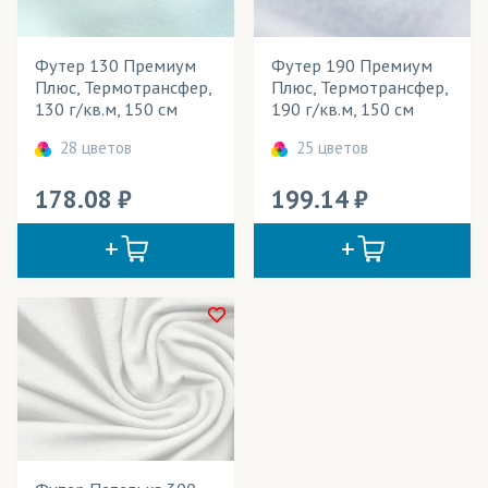
Jasper Paper
(бумага)
Kaspar papir
(бумага)
Футер 130 Премиум
Футер 190 Премиум
Розничная цена
Плюс, Термотрансфер,
Плюс, Термотрансфер,
Mimaki
(чернила)
130 г/кв.м, 150 см
190 г/кв.м, 150 см
Ширина рулона
Sensient
(чернила)
28 цветов
25 цветов
Плотность
Textelle
(бумага)
178.08
199.14
Технология печати
Адверта
(ткани)
Применение в изделиях
Айс Хоккей
(трикотаж)
Акваспан
(ткани)
Тип товара
Футер
Амфибия
(трикотаж)
Арена
(трикотаж)
Cостав ткани
Арт Канва
(ткани)
Цвет
Атлас
(ткани)