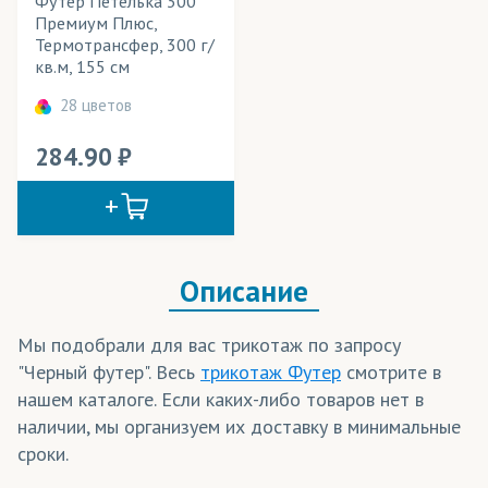
Футер Петелька 300
Аквамарин
Премиум Плюс,
Бархат
(трикотаж)
Бежевая Орхидея
Термотрансфер, 300 г/
кв.м, 155 см
Баскетбольная сетка
(трикотаж)
Белый Аист
28 цветов
Бирюзовая Танагра
Бифлекс
(трикотаж)
Бордовая Малиновка
284.90
БлекАут/Блэкаут
(ткани)
Голубой Филин
Блузка (ткань)
(ткани, трикотаж)
Желтая Канарейка
Бэклайт
(ткани)
Желтая Трясогузка
Желтый Лимон
Описание
Велсофт
(трикотаж)
Желтый Цыпленок
Велюр
(ткани)
Мы подобрали для вас трикотаж по запросу
Зеленая Мята
"Черный футер". Весь
трикотаж Футер
смотрите в
Вуаль
(ткани)
Зеленое Яблоко
нашем каталоге. Если каких-либо товаров нет в
Зеленый Павлин
Габардин
(ткани)
наличии, мы организуем их доставку в минимальные
Зеленый Попугай
сроки.
ГрейБэк
(ткани)
Красный Какаду