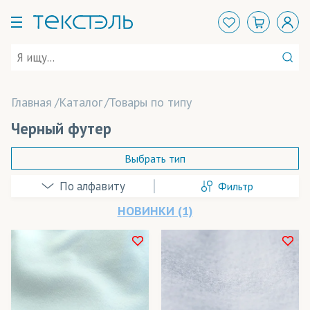
Главная
Каталог
Товары по типу
Черный футер
Выбрать тип
Фильтр
Beaver Papier
(бумага)
НОВИНКИ (1)
Coldenhove Papier
(бумага)
ElvaJet
(чернила)
В наличии
Felix Schoeller
(бумага)
Весь товар
Да