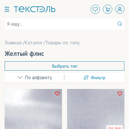
Главная
Каталог
Товары по типу
Желтый флис
Выбрать тип
Фильтр
Beaver Papier
(бумага)
Coldenhove Papier
(бумага)
ElvaJet
(чернила)
В наличии
Felix Schoeller
(бумага)
Весь товар
Да
Под заказ