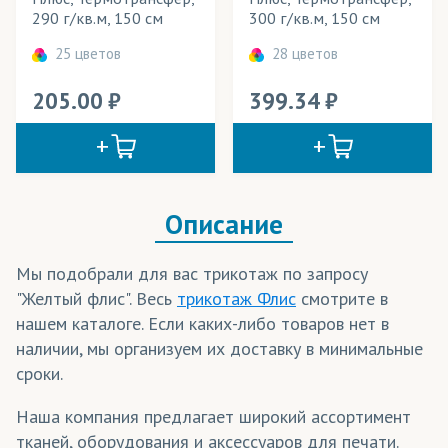
Белый Аист
290 г/кв.м, 150 см
300 г/кв.м, 150 см
Бархат
(трикотаж)
Бирюзовая Танагра
25 цветов
28 цветов
Бордовая Малиновка
Баскетбольная сетка
(трикотаж)
205.00
399.34
Голубой Филин
Бифлекс
(трикотаж)
Желтая Канарейка
БлекАут/Блэкаут
(ткани)
Желтая Трясогузка
Блузка (ткань)
(ткани, трикотаж)
Желтый Лимон
Описание
Желтый Цыпленок
Бэклайт
(ткани)
Зеленая Мята
Велсофт
(трикотаж)
Мы подобрали для вас трикотаж по запросу
Зеленое Яблоко
"Желтый флис". Весь
трикотаж Флис
смотрите в
Велюр
(ткани)
Зеленый Павлин
нашем каталоге. Если каких-либо товаров нет в
Вуаль
(ткани)
Зеленый Попугай
наличии, мы организуем их доставку в минимальные
сроки.
Красный Какаду
Габардин
(ткани)
Оранжевый Апельсин
Наша компания предлагает широкий ассортимент
ГрейБэк
(ткани)
Оранжевый Феникс
тканей, оборудования и аксессуаров для печати.