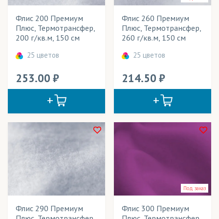
Jasper Paper
(бумага)
Флис 200 Премиум
Флис 260 Премиум
Kaspar papir
(бумага)
Розничная цена
Плюс, Термотрансфер,
Плюс, Термотрансфер,
200 г/кв.м, 150 см
260 г/кв.м, 150 см
Mimaki
(чернила)
Плотность
25 цветов
25 цветов
Sensient
(чернила)
Технология печати
253.00
214.50
Textelle
(бумага)
Применение в изделиях
Адверта
(ткани)
Тип товара
Айс Хоккей
(трикотаж)
Флис
Акваспан
(ткани)
Cостав ткани
Амфибия
(трикотаж)
Цвет
Арена
(трикотаж)
Под заказ
Аквамарин
Арт Канва
(ткани)
Бежевая Орхидея
Флис 290 Премиум
Флис 300 Премиум
Атлас
(ткани)
Плюс, Термотрансфер,
Плюс, Термотрансфер,