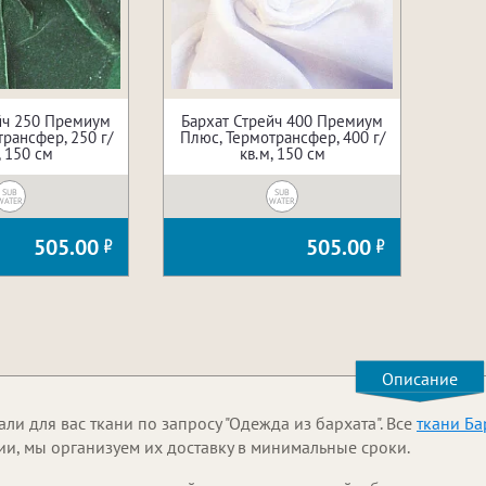
йч 250 Премиум
Бархат Стрейч 400 Премиум
рансфер, 250 г/
Плюс, Термотрансфер, 400 г/
, 150 см
кв.м, 150 см
SUB
SUB
WATER
WATER
505.00
505.00
Описание
и для вас ткани по запросу "Одежда из бархата". Все
ткани Ба
ии, мы организуем их доставку в минимальные сроки.