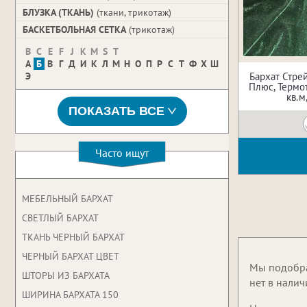
БЛУЗКА (ТКАНЬ)
(ткани, трикотаж)
БАСКЕТБОЛЬНАЯ СЕТКА
(трикотаж)
B
C
E
F
J
K
M
S
T
А
Б
В
Г
Д
И
К
Л
М
Н
О
П
Р
С
Т
Ф
Х
Ш
Бархат Стре
Э
Плюс, Термот
кв.м
ПОКАЗАТЬ ВСЕ
Часто ищут
МЕБЕЛЬНЫЙ БАРХАТ
СВЕТЛЫЙ БАРХАТ
ТКАНЬ ЧЕРНЫЙ БАРХАТ
ЧЕРНЫЙ БАРХАТ ЦВЕТ
Мы подобрал
ШТОРЫ ИЗ БАРХАТА
нет в налич
ШИРИНА БАРХАТА 150