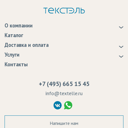
О компании
О нас
Каталог
Новости
Доставка и оплата
Статьи
Доставка
Услуги
Программа лояльности
Оплата
Образцы
Контакты
Сертификаты качества
Возврат
Пропитка тканей
Вакансии
Ремонт и обслуживание оборудования
+7 (495) 665 15 45
Судебные решения
info@textelle.ru
Политика Конфиденциальности
Согласие на обработку ПД
Напишите нам