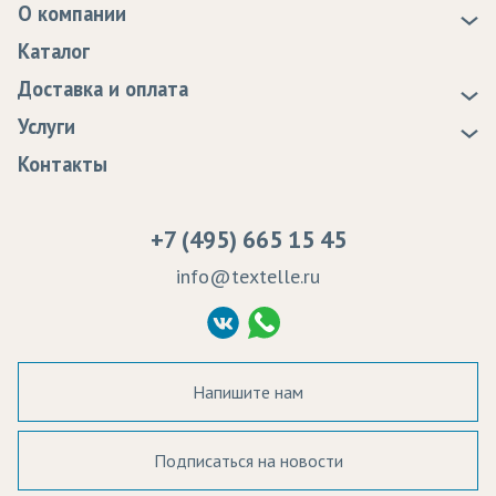
О компании
О нас
Каталог
Новости
Доставка и оплата
Статьи
Доставка
Услуги
Программа лояльности
Оплата
Образцы
Контакты
Сертификаты качества
Возврат
Пропитка тканей
Вакансии
Ремонт и обслуживание оборудования
+7 (495) 665 15 45
Судебные решения
info@textelle.ru
Политика Конфиденциальности
Согласие на обработку ПД
Напишите нам
Подписаться на новости