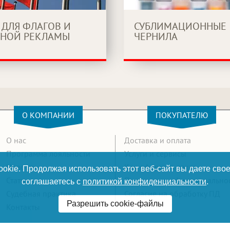
 ДЛЯ ФЛАГОВ И
СУБЛИМАЦИОННЫЕ
НОЙ РЕКЛАМЫ
ЧЕРНИЛА
О КОМПАНИИ
ПОКУПАТЕЛЮ
О нас
Доставка и оплата
Программа лояльности
Услуги и сервисы
Новости
Как оформить заказ
okie. Продолжая использовать этот веб-сайт вы даете свое
Статьи
Политика конфиденциально
соглашаетесь с
политикой конфиденциальности
.
Судебная практика
Согласие на обработку ПД
Разрешить cookie-файлы
Контакты