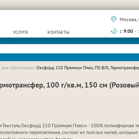
Москва, 
с
9:00
-
УСЛУГИ
КОНТАКТЫ
и для сублимации
Оксфорд 210 Премиум Плюс, ПУ, В/О, Термотрансфер,
рмотрансфер, 100 г/кв.м, 150 см (Розовы
«Текстэль Оксфорд 210 Премиум Плюс» - 100% полиэфирная т
полотняного переплетения, состоит из толстых нитей, которые
особую мелкозернистую фактуру.