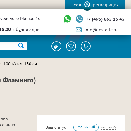
вход
регистрация
Красного Маяка, 16
+7 (495) 665 15 45
18:00
в будние дни
info@textelle.ru
 100 г/кв.м, 150 см
й Фламинго)
кань
 создают
Ваш статус
Розничный
(что это?)