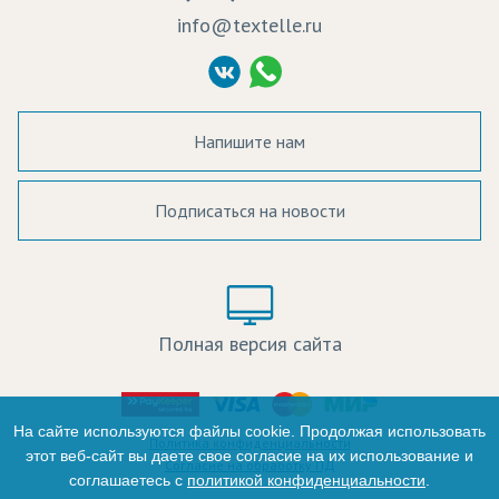
Судебные решения
info@textelle.ru
Политика Конфиденциальности
Согласие на обработку ПД
Напишите нам
Подписаться на новости
а в наличии:
Цвет:
Цена:
Полная версия сайта
оличество:
-
На сайте используются файлы cookie. Продолжая использовать
Политика конфиденциальности
этот веб-сайт вы даете свое согласие на их использование и
Согласие на обработку ПД
соглашаетесь с
политикой конфиденциальности
.
+