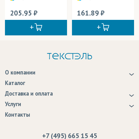
205.95
161.89
О компании
О нас
Каталог
Новости
Доставка и оплата
Статьи
Доставка
Услуги
Программа лояльности
Оплата
Образцы
Контакты
Сертификаты качества
Возврат
Пропитка тканей
Вакансии
Ремонт и обслуживание оборудования
+7 (495) 665 15 45