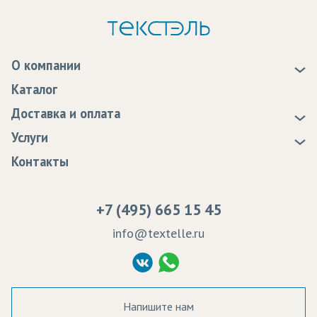
О компании
О нас
Каталог
Новости
Доставка и оплата
Статьи
Доставка
Услуги
Программа лояльности
Оплата
Образцы
Контакты
Сертификаты качества
Возврат
Пропитка тканей
Вакансии
Ремонт и обслуживание оборудования
+7 (495) 665 15 45
Судебные решения
info@textelle.ru
Политика Конфиденциальности
Согласие на обработку ПД
Напишите нам