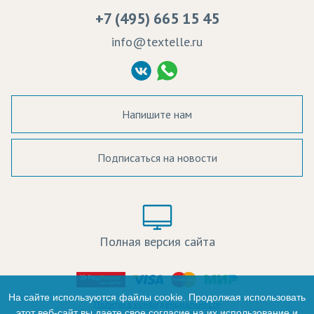
Вакансии
Ремонт и обслуживание оборудования
+7 (495) 665 15 45
Судебные решения
info@textelle.ru
Политика Конфиденциальности
Согласие на обработку ПД
Напишите нам
Подписаться на новости
а в наличии:
Цвет:
Цена:
Полная версия сайта
оличество:
-
На сайте используются файлы cookie. Продолжая использовать
Политика конфиденциальности
этот веб-сайт вы даете свое согласие на их использование и