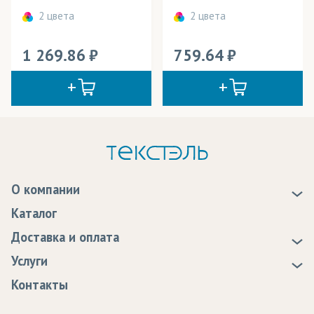
2 цвета
2 цвета
1 269.86
759.64
О компании
О нас
Каталог
Новости
Доставка и оплата
Статьи
Доставка
Услуги
Программа лояльности
Оплата
Образцы
Контакты
Сертификаты качества
Возврат
Пропитка тканей