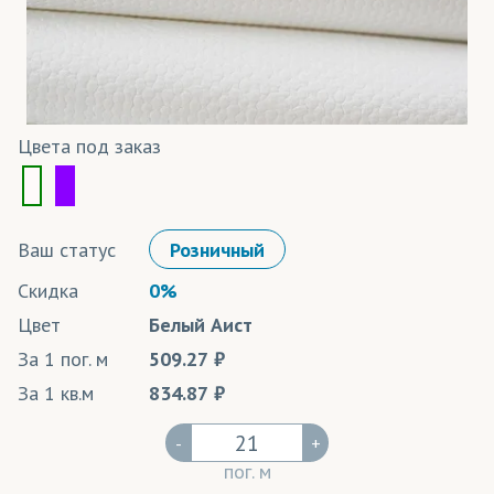
Цвета под заказ
Ваш статус
Розничный
Скидка
0%
Цвет
Белый Аист
За 1 пог. м
509.27
За 1 кв.м
834.87
-
+
пог. м