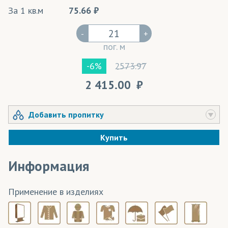
За 1 кв.м
75.66
-
+
пог. м
2573.97
-6%
2 415.00
Добавить пропитку
Купить
Информация
Применение в изделиях