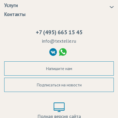
Статьи
Доставка
Услуги
Программа лояльности
Оплата
Образцы
Контакты
Сертификаты качества
Возврат
Пропитка тканей
Вакансии
Ремонт и обслуживание оборудования
+7 (495) 665 15 45
Судебные решения
info@textelle.ru
Политика Конфиденциальности
Согласие на обработку ПД
Напишите нам
Подписаться на новости
а в наличии:
Цвет:
Цена:
Полная версия сайта