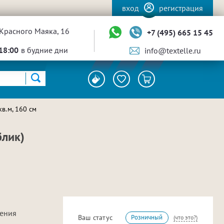
вход
регистрация
Красного Маяка, 16
+7 (495) 665 15 45
18:00
в будние дни
info@textelle.ru
в.м, 160 см
блик)
ления
Ваш статус
Розничный
(что это?)