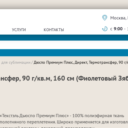
Москва, 
с
9:00
-
УСЛУГИ
КОНТАКТЫ
и для сублимации
Дюспо Премиум Плюс, Директ, Термотрансфер, 90 г/к
нсфер, 90 г/кв.м, 160 см (Фиолетовый Зя
«Текстэль Дьюспо Премиум Плюс» - 100% полиэфирная ткань
полотняного переплетения. Широко применяется для изготов
наружной рекламы, декораций, промоодежды.