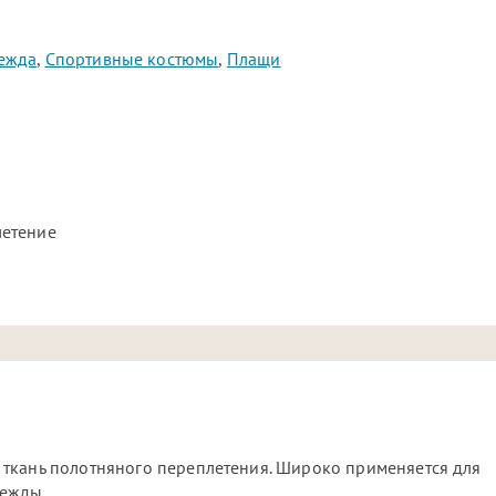
ежда
,
Спортивные костюмы
,
Плащи
летение
 ткань полотняного переплетения. Широко применяется для
дежды.