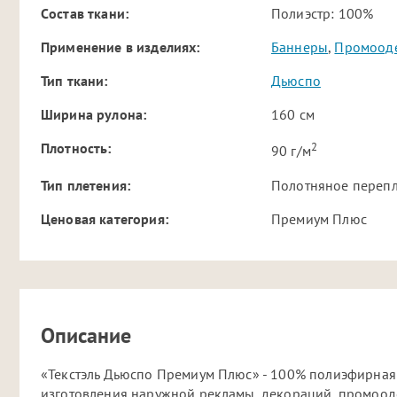
Cостав ткани:
Полиэстр: 100%
Применение в изделиях:
Баннеры
,
Промоод
Тип ткани:
Дьюспо
Ширина рулона:
160 см
2
Плотность:
90 г/м
Тип плетения:
Полотняное переп
Ценовая категория:
Премиум Плюс
Описание
«Текстэль Дьюспо Премиум Плюс» - 100% полиэфирная
изготовления наружной рекламы, декораций, промоо