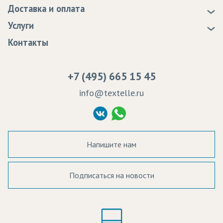
Доставка и оплата
Статьи
Доставка
Услуги
Программа лояльности
Оплата
Образцы
Контакты
Сертификаты качества
Возврат
Пропитка тканей
Вакансии
Ремонт и обслуживание оборудования
+7 (495) 665 15 45
Судебные решения
info@textelle.ru
Политика Конфиденциальности
Согласие на обработку ПД
Напишите нам
Подписаться на новости
а в наличии:
Цвет: