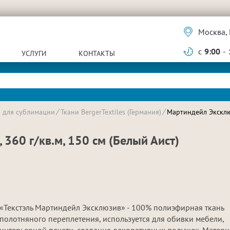
Москва, 
с
9:00
-
УСЛУГИ
КОНТАКТЫ
и для сублимации
Ткани BergerTextiles (Германия)
Мартиндейл Эксклюз
360 г/кв.м, 150 см (Белый Аист)
«Текстэль Мартиндейл Эксклюзив» - 100% полиэфирная ткань
полотняного переплетения, используется для обивки мебели,
интерьерной печати, создания декоративных подушек. Матери