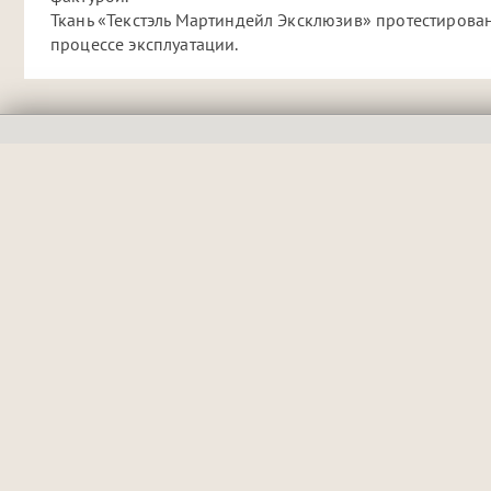
Ткань «Текстэль Мартиндейл Эксклюзив» протестирован
процессе эксплуатации.