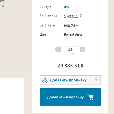
ой.
Скидка
0%
За 1 пог. м
1 423.11
За 1 кв.м
948.74
Цвет
Белый Аист
-
+
пог. м
29 885.31
Добавить пропитку
Добавить в корзину