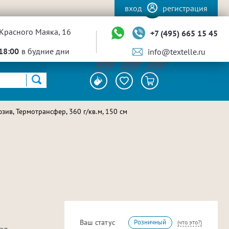
вход
регистрация
Красного Маяка, 16
+7 (495) 665 15 45
18:00
в будние дни
info@textelle.ru
ив, Термотрансфер, 360 г/кв.м, 150 см
Ваш статус
Розничный
(что это?)
ал