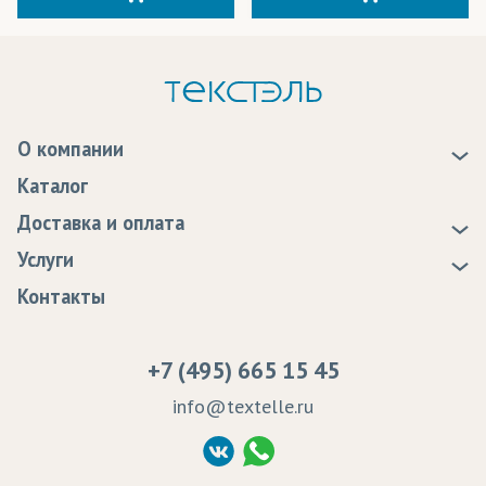
О компании
О нас
Каталог
Новости
Доставка и оплата
Статьи
Доставка
Услуги
Программа лояльности
Оплата
Образцы
Контакты
Сертификаты качества
Возврат
Пропитка тканей
Вакансии
Ремонт и обслуживание оборудования
+7 (495) 665 15 45
Судебные решения
info@textelle.ru
Политика Конфиденциальности
Согласие на обработку ПД