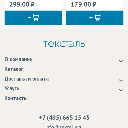
299.00
179.00
О компании
О нас
Каталог
Новости
Доставка и оплата
Статьи
Доставка
Услуги
Программа лояльности
Оплата
Образцы
Контакты
Сертификаты качества
Возврат
Пропитка тканей
Вакансии
Ремонт и обслуживание оборудования
+7 (495) 665 15 45
Судебные решения
info@textelle.ru