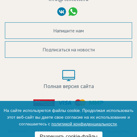
Политика Конфиденциальности
Согласие на обработку ПД
Напишите нам
Подписаться на новости
а в наличии:
Цвет:
Цена:
Полная версия сайта
оличество:
-
На сайте используются файлы cookie. Продолжая использовать
Политика конфиденциальности
этот веб-сайт вы даете свое согласие на их использование и
Согласие на обработку ПД
соглашаетесь с
политикой конфиденциальности
.
+
Копирайт: 2010-2026 © Текстэль Все права защищены
Разрешить cookie-файлы