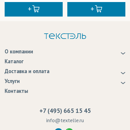
О компании
О нас
Каталог
Новости
Доставка и оплата
Статьи
Доставка
Услуги
Программа лояльности
Оплата
Образцы
Контакты
Сертификаты качества
Возврат
Пропитка тканей
Вакансии
Ремонт и обслуживание оборудования
+7 (495) 665 15 45
Судебные решения
info@textelle.ru
Политика Конфиденциальности