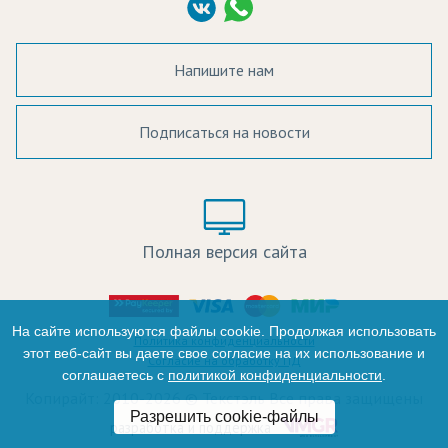
Согласие на обработку ПД
Напишите нам
Подписаться на новости
а в наличии:
Цвет:
Цена:
Полная версия сайта
оличество:
-
На сайте используются файлы cookie. Продолжая использовать
Политика конфиденциальности
этот веб-сайт вы даете свое согласие на их использование и
Согласие на обработку ПД
соглашаетесь с
политикой конфиденциальности
.
+
Копирайт: 2010-2026 © Текстэль Все права защищены
Разрешить cookie-файлы
Итого:
разработка и поддержка