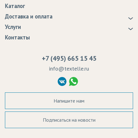
О нас
Каталог
Новости
Доставка и оплата
Статьи
Доставка
Услуги
Программа лояльности
Оплата
Образцы
Контакты
Сертификаты качества
Возврат
Пропитка тканей
Вакансии
Ремонт и обслуживание оборудования
+7 (495) 665 15 45
Судебные решения
info@textelle.ru
Политика Конфиденциальности
Согласие на обработку ПД
Напишите нам
Подписаться на новости
а в наличии: