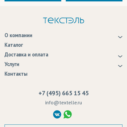
О компании
О нас
Каталог
Новости
Доставка и оплата
Статьи
Доставка
Услуги
Программа лояльности
Оплата
Образцы
Контакты
Сертификаты качества
Возврат
Пропитка тканей
Вакансии
Ремонт и обслуживание оборудования
+7 (495) 665 15 45
Судебные решения
info@textelle.ru
Политика Конфиденциальности
Согласие на обработку ПД