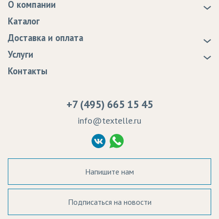
О компании
О нас
Каталог
Новости
Доставка и оплата
Статьи
Доставка
Услуги
Программа лояльности
Оплата
Образцы
Контакты
Сертификаты качества
Возврат
Пропитка тканей
Вакансии
Ремонт и обслуживание оборудования
+7 (495) 665 15 45
Судебные решения
info@textelle.ru
Политика Конфиденциальности
Согласие на обработку ПД
Напишите нам
Подписаться на новости