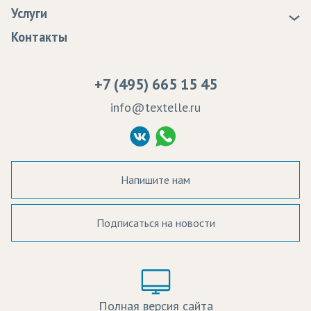
Статьи
Доставка
Услуги
Программа лояльности
Оплата
Образцы
Контакты
Сертификаты качества
Возврат
Пропитка тканей
Вакансии
Ремонт и обслуживание оборудования
+7 (495) 665 15 45
Судебные решения
info@textelle.ru
Политика Конфиденциальности
Согласие на обработку ПД
Напишите нам
Подписаться на новости
а в наличии:
Цвет:
Цена:
Полная версия сайта