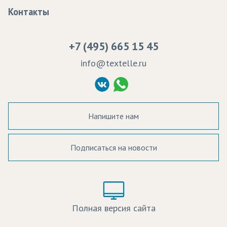
Программа лояльности
Оплата
Образцы
Контакты
Сертификаты качества
Возврат
Пропитка тканей
Вакансии
Ремонт и обслуживание оборудования
+7 (495) 665 15 45
Судебные решения
info@textelle.ru
Политика Конфиденциальности
Согласие на обработку ПД
Напишите нам
Подписаться на новости
а в наличии:
Цвет:
Цена:
Полная версия сайта