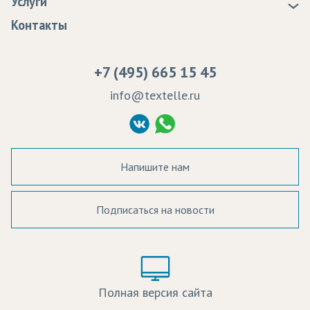
Услуги
Программа лояльности
Оплата
Образцы
Контакты
Сертификаты качества
Возврат
Пропитка тканей
Вакансии
Ремонт и обслуживание оборудования
+7 (495) 665 15 45
Судебные решения
info@textelle.ru
Политика Конфиденциальности
Согласие на обработку ПД
Напишите нам
Подписаться на новости
а в наличии:
Цвет:
Цена:
Полная версия сайта