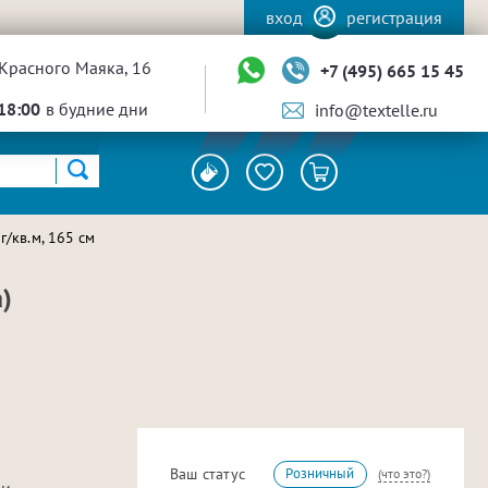
вход
регистрация
Красного Маяка, 16
+7 (495) 665 15 45
18:00
в будние дни
info@textelle.ru
/кв.м, 165 см
)
Ваш статус
Розничный
(что это?)
 и