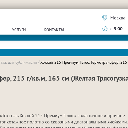
Москва, 
с
9:00
-
УСЛУГИ
КОНТАКТЫ
отаж для сублимации
Хоккей 215 Премиум Плюс, Термотрансфер, 215 г
р, 215 г/кв.м, 165 см (Желтая Трясогузка
«Текстэль Хоккей 215 Премиум Плюс» - эластичное и прочное
трикотажное полотно со сквозными диагональными ячейками.
Применяется для производства различной спортивной формы