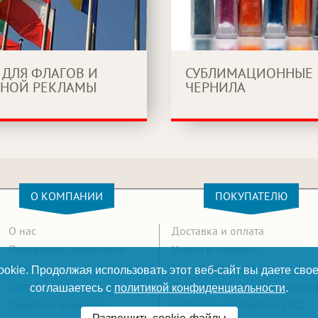
 ДЛЯ ФЛАГОВ И
СУБЛИМАЦИОННЫЕ
НОЙ РЕКЛАМЫ
ЧЕРНИЛА
О КОМПАНИИ
ПОКУПАТЕЛЮ
О нас
Доставка и оплата
Программа лояльности
Услуги и сервисы
Новости
Как оформить заказ
okie. Продолжая использовать этот веб-сайт вы даете свое
Статьи
Политика конфиденциально
соглашаетесь с
политикой конфиденциальности
.
Судебная практика
Согласие на обработку ПД