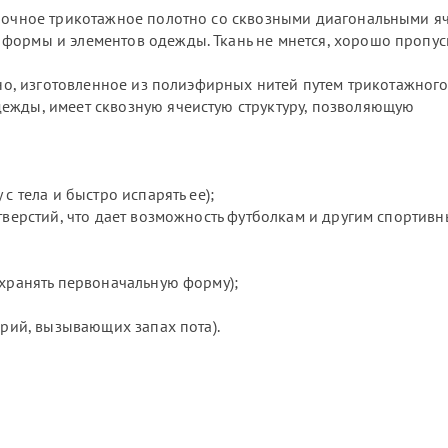
прочное трикотажное полотно со сквозными диагональными я
формы и элементов одежды. Ткань не мнется, хорошо пропус
отно, изготовленное из полиэфирных нитей путем трикотажног
ежды, имеет сквозную ячеистую структуру, позволяющую
с тела и быстро испарять ее);
отверстий, что дает возможность футболкам и другим спортив
охранять первоначальную форму);
ерий, вызывающих запах пота).