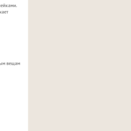
чейками.
кает
о
ным вещам