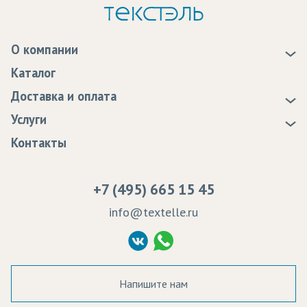
О компании
О нас
Каталог
Новости
Доставка и оплата
Статьи
Доставка
Услуги
Программа лояльности
Оплата
Образцы
Контакты
Сертификаты качества
Возврат
Пропитка тканей
Вакансии
Ремонт и обслуживание оборудования
+7 (495) 665 15 45
Судебные решения
info@textelle.ru
Политика Конфиденциальности
Согласие на обработку ПД
Напишите нам