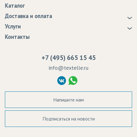
О нас
Каталог
Новости
Доставка и оплата
Статьи
Доставка
Услуги
Программа лояльности
Оплата
Образцы
Контакты
Сертификаты качества
Возврат
Пропитка тканей
Вакансии
Ремонт и обслуживание оборудования
+7 (495) 665 15 45
Судебные решения
info@textelle.ru
Политика Конфиденциальности
Согласие на обработку ПД
Напишите нам
Подписаться на новости
а в наличии: