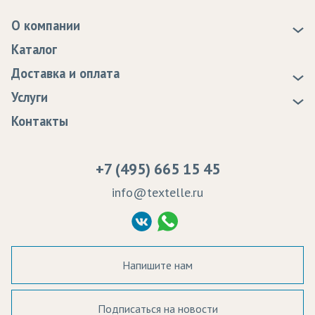
О компании
О нас
Каталог
Новости
Доставка и оплата
Статьи
Доставка
Услуги
Программа лояльности
Оплата
Образцы
Контакты
Сертификаты качества
Возврат
Пропитка тканей
Вакансии
Ремонт и обслуживание оборудования
+7 (495) 665 15 45
Судебные решения
info@textelle.ru
Политика Конфиденциальности
Согласие на обработку ПД
Напишите нам
Подписаться на новости