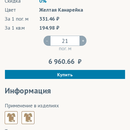
Скидка
0%
Цвет
Желтая Канарейка
За 1 пог. м
331.46
За 1 кв.м
194.98
-
+
пог. м
6 960.66
Купить
Информация
Применение в изделиях